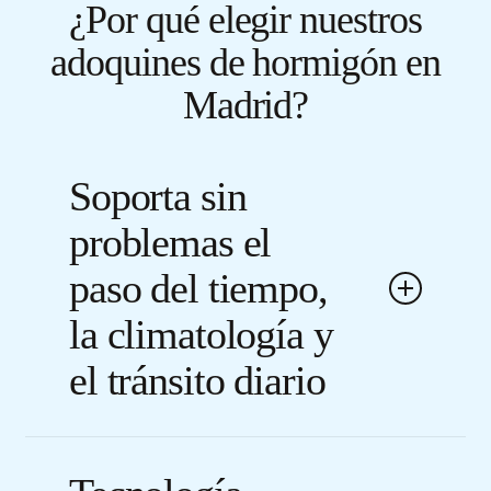
¿Por qué elegir nuestros
de hormigón en Madrid. ¡Déjanos asesorarte!
adoquines de hormigón en
Madrid?
Soporta sin
problemas el
paso del tiempo,
la climatología y
el tránsito diario
Nuestros adoquines de hormigón están
diseñados para soportar cualquier desafío