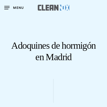
Skip
MENU
to
main
content
Adoquines de hormigón
en Madrid