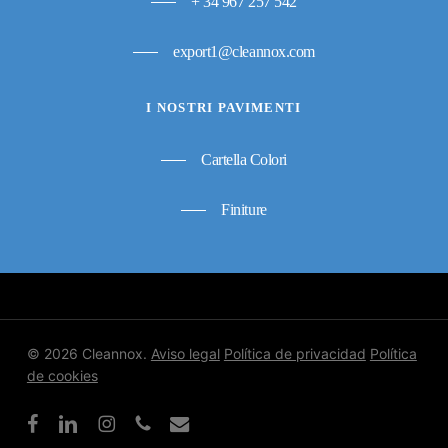
+ 34 967 257 542
export1@cleannox.com
I NOSTRI PAVIMENTI
Cartella Colori
Finiture
© 2026 Cleannox.
Aviso legal
Política de privacidad
Política
de cookies
facebook
linkedin
instagram
phone
email