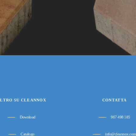
LTRO SU CLEANNOX
CONTATTA
Download
967 498 185
Catalogo
info@cleannox.com