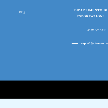
DIPARTIMENTO DI
Blog
ESPORTAZIONE
+ 34 967 257 542
export1@cleannox.c