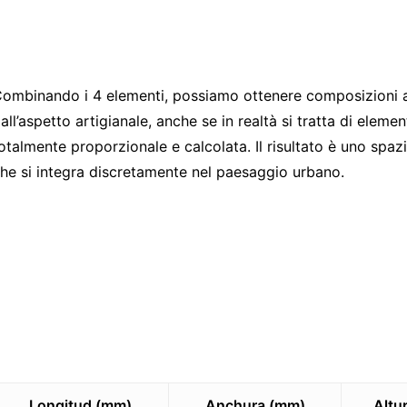
ombinando i 4 elementi, possiamo ottenere composizioni a
all’aspetto artigianale, anche se in realtà si tratta di elem
otalmente proporzionale e calcolata. Il risultato è uno spa
he si integra discretamente nel paesaggio urbano.
Longitud (mm)
Anchura (mm)
Altu