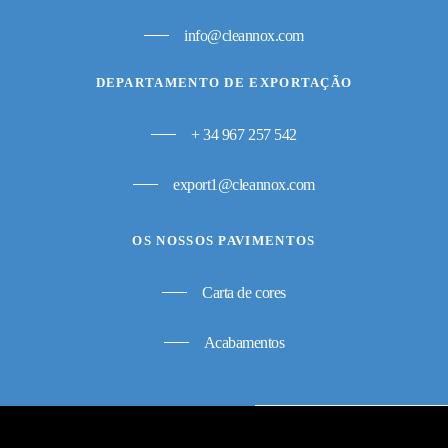
info@cleannox.com
DEPARTAMENTO DE EXPORTAÇÃO
+ 34 967 257 542
export1@cleannox.com
OS NOSSOS PAVIMENTOS
Carta de cores
Acabamentos