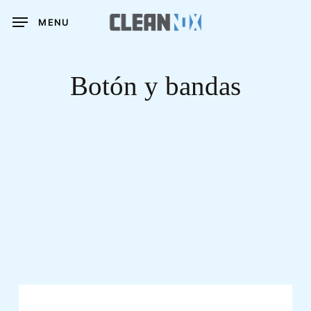
Skip
MENU
to
main
content
Botón y bandas