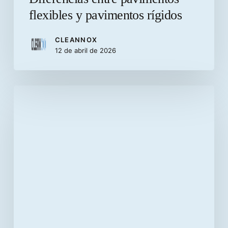
flexibles y pavimentos rígidos
CLEANNOX
12 de abril de 2026
Cleannox
abre
fronteras,
nuevo
departamento
de
exportación