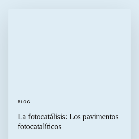
La
fotocatálisis:
Los
pavimentos
fotocatalíticos
BLOG
La fotocatálisis: Los pavimentos
fotocatalíticos