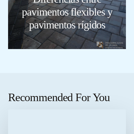
pavimentos flexibles y
pavimentos rígidos
Recommended For You
10
grandes
ventajas