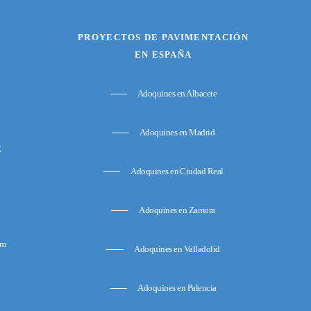
PROYECTOS DE PAVIMENTACIÓN
EN ESPAÑA
Adoquines en Albacete
Adoquines en Madrid
E
Adoquines en Ciudad Real
Adoquines en Zamora
om
Adoquines en Valladolid
Adoquines en Palencia