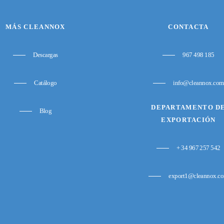
MÁS CLEANNOX
CONTACTA
Descargas
967 498 185
Catálogo
info@cleannox.com
DEPARTAMENTO D
Blog
EXPORTACIÓN
+ 34 967 257 542
export1@cleannox.c