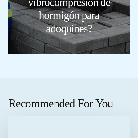
vibrocompresión de
hormigón para
adoquines?
Recommended For You
10
grandes
ventajas