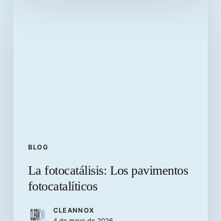
La
fotocatálisis:
Los
pavimentos
fotocatalíticos
BLOG
La fotocatálisis: Los pavimentos
fotocatalíticos
CLEANNOX
4 de mayo de 2026