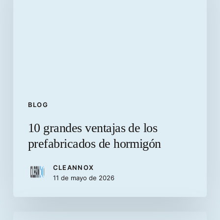
de
los
prefabricados
de
hormigón
BLOG
10 grandes ventajas de los
prefabricados de hormigón
CLEANNOX
11 de mayo de 2026
La