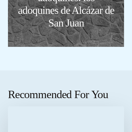
adoquines de Alcázar de
San Juan
Recommended For You
10
grandes
ventajas