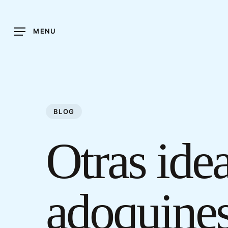
Skip
to
MENU
main
content
BLOG
Otras ide
adoquines