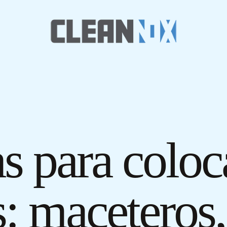
as para coloc
: maceteros,