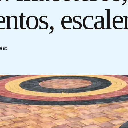
entos, escal
read